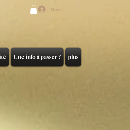
Se connecter
ité
Une info à passer ?
plus