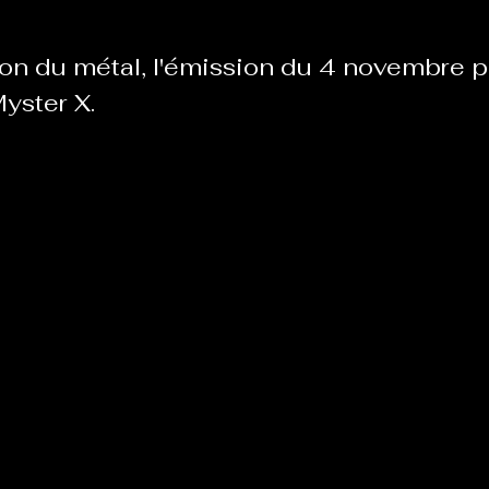
sion du métal, l'émission du 4 novembre 
Le Chabot
La Ressourcerie de Foix
yster X. 
ue del païs
Pour que le Courant passe entre nou
Tout Femmes
Tralalaboum
Sport Santé
Les Actus du Léo