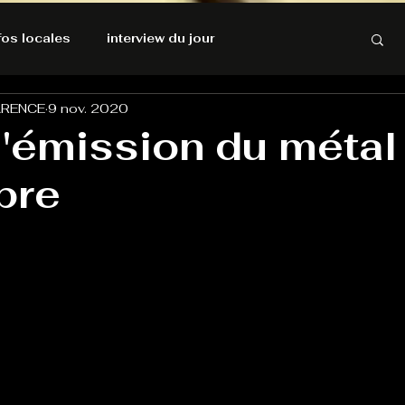
nfos locales
interview du jour
ARENCE
9 nov. 2020
rnatives Ecologiques
Amnesty International
 l'émission du métal
bre
résolutions de l'autruche
GOOD VIBES
INFOS LOCALES
Keep Cooking blues
Live avec Flo
L'Antre
e poche
La santé ça n'a pas de prix