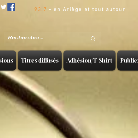
93.7
- en Ariège et tout autour
sions
Titres diffusés
Adhésion/T-Shirt
Public