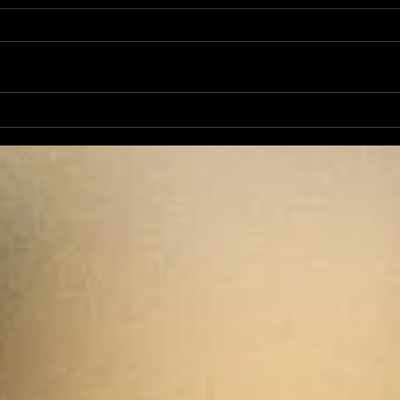
L'antre l'émission du métal,
l'émission du 15 septembre
présentée par Gabriel &
Myster X. En diffusion toutes
les semaines le mercredi...
L'An
Met