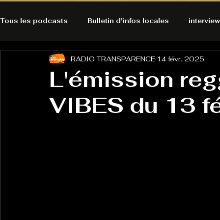
Tous les podcasts
Bulletin d'infos locales
interview
RADIO TRANSPARENCE
14 févr. 2025
A l'Ecoute de la Peau
Alternatives Ecologiques
L'émission r
VIBES du 13 fé
Bulles à découvrir
Bonnes résolutions de l'autruch
posts
Du pain et des parpaings
GOOD VIBES
INFO
HO-LA-TINO
H1000
Keep Cooking blues
La rubrique cyno
Micro de poche
La santé ça 