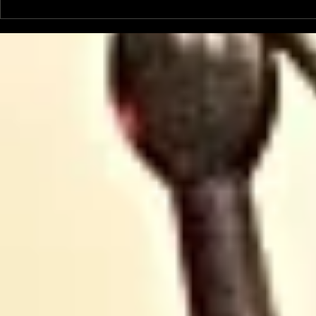
Le Petit Futé présente
L'Autre Foi
sa nouvelle édition
historique
ariégeoise pour 2026-
lancé
2027