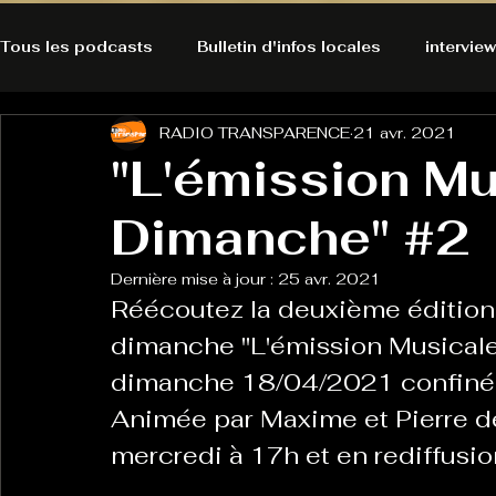
Tous les podcasts
Bulletin d'infos locales
interview
RADIO TRANSPARENCE
21 avr. 2021
A l'Ecoute de la Peau
Alternatives Ecologiques
"L'émission Mu
Dimanche" #2
Bulles à découvrir
Bonnes résolutions de l'autruch
posts
Dernière mise à jour :
25 avr. 2021
Réécoutez la deuxième édition 
Du pain et des parpaings
GOOD VIBES
INFO
dimanche "L'émission Musicale
dimanche 18/04/2021 confiné.
HO-LA-TINO
H1000
Keep Cooking blues
Animée par Maxime et Pierre de
mercredi à 17h et en rediffusio
La rubrique cyno
Micro de poche
La santé ça 