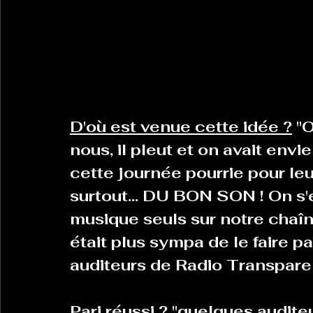
La Revanche des Cagoles
Le Chabot
La Ress
Les Transversales
Politique del païs
Pour que
D'où est venue cette idée ?
 "
nous, il pleut et on avait en
Sabarat Astro
Tout Feu Tout Femmes
Tralal
cette journée pourrie pour leu
surtout... DU BON SON ! On s'es
)
6 posts
musique seuls sur notre chaîne
LES ECHAPPEES OBLIQUES
Sport Santé
Les 
était plus sympa de le faire pa
auditeurs de Radio Transparen
ts
Pari réussi ?
 "quelques audite