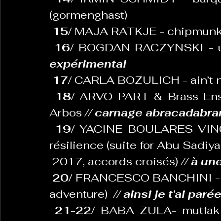
(gormenghast)
15/ 
MAJA RATKJE - chipmunk p
16/ 
BOGDAN RACZYNSKI - un
expérimental
17/ 
CARLA BOZULICH - ain’t no
18/ 
ARVO PART & Brass Ensem
Arbos 
// carnage abracadabra
19/ 
YACINE BOULARES-VIN
résilience (suite for Abu Sadiya
 2017, accords croisés) 
// à un
20/ 
FRANCESCO BANCHINI - Ci
adventure)  
// ainsi je t’ai paré
21-22/ 
BABA ZULA- mutfak 