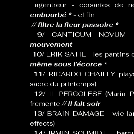
 agentreur - corsaries de 
embourbé * 
- el fin  
// filtre la fleur passoire *
9/ 
CANTICUM NOVUM - 
mouvement
10/
 ERIK SATIE - les pantins d
même sous l’écorce *
11/ 
RICARDO CHAILLY plays S
sacre du printemps)
12/
 IL PERGOLESE (Maria Pia 
fremente 
// il fait soir
13/ 
BRAIN DAMAGE - wie lange
effects)
14/
 IRMIN SCHMIDT - barquen