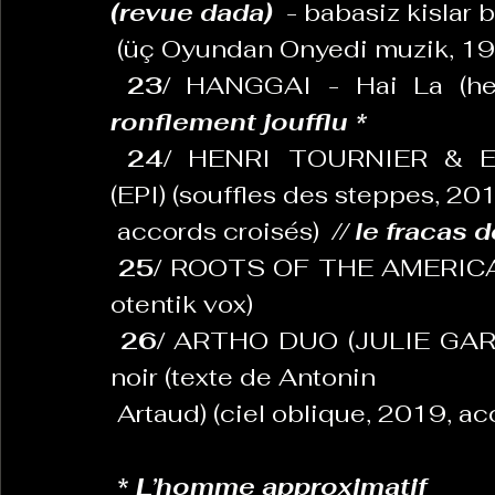
(revue dada) 
 - babasiz kislar 
 (üç Oyundan Onyedi muzik, 1
23/ 
HANGGAI - Hai La (he 
ronflement joufflu *
24/ 
HENRI TOURNIER & 
(EPI) (souffles des steppes, 20
 accords croisés)  
// le fracas 
25/ 
ROOTS OF THE AMERICAN 
otentik vox)
26/ 
ARTHO DUO (JULIE GAR
noir (texte de Antonin 
 Artaud) (ciel oblique, 2019, a
* 
L’homme approximatif