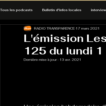
Tous les podcasts
Bulletin d'infos locales
interview
RADIO TRANSPARENCE
17 mars 2021
A l'Ecoute de la Peau
Alternatives Ecologiques
L'émission Le
125 du lundi 1
Bulles à découvrir
Bonnes résolutions de l'autruch
posts
Dernière mise à jour :
13 avr. 2021
Du pain et des parpaings
GOOD VIBES
INFO
HO-LA-TINO
H1000
Keep Cooking blues
La rubrique cyno
Micro de poche
La santé ça 