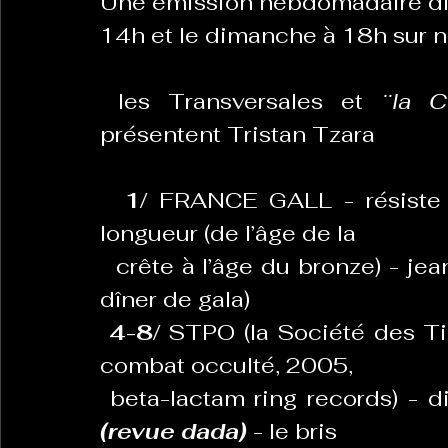
Une émission hebdomadaire diff
14h et le dimanche à 18h sur 
La Revanche des Cagoles
Le Chabot
La Ress
 les Transversales et 
¨la 
présentent Tristan Tzara
Les Transversales
Politique del païs
Pour que
1/ 
FRANCE GALL - résiste
longueur (de l’âge de la
Sabarat Astro
Tout Feu Tout Femmes
Tralal
  crête à l’âge du bronze) - jeanne d’arc (la révolution n’est pas un 
)
6 posts
dîner de gala)
LES ECHAPPEES OBLIQUES
Sport Santé
Les 
4-8/
 STPO (la Société des Tim
combat occulté, 2005,
 beta-lactam ring records) - di
ts
(revue dada)
 - le bris