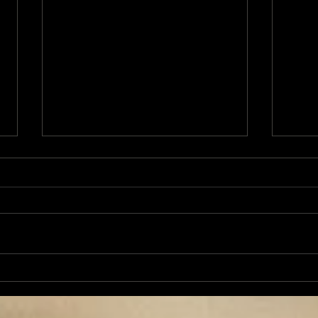
Le Chabot 68 Le Touyre
Le 
: captage ou pas
dans
captage ?