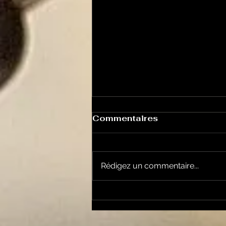
Commentaires
Rédigez un commentaire...
Le Chabot 69 Les
végétaux et les
canicules