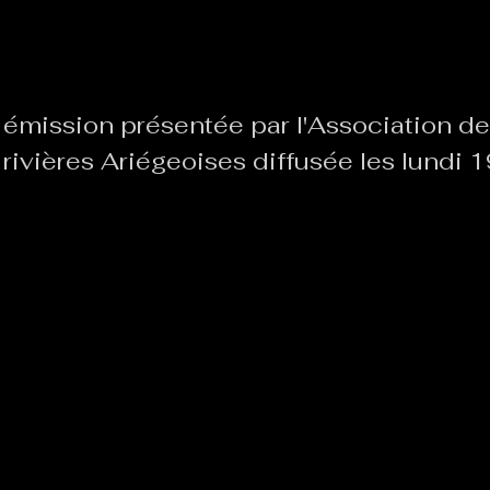
Le Chabot
La Ressourcerie de Foix
émission présentée par l'Association de
 rivières Ariégeoises diffusée les lundi
ue del païs
Pour que le Courant passe entre nou
Tout Femmes
Tralalaboum
Sport Santé
Les Actus du Léo