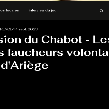
nfos locales
interview du jour
ARENCE
14 sept. 2023
rnatives Ecologiques
Amnesty International
sion du Chabot - Le
s faucheurs volonta
résolutions de l'autruche
d'Ariège
GOOD VIBES
INFOS LOCALES
Keep Cooking blues
Live avec Flo
L'Antre
e poche
La santé ça n'a pas de prix