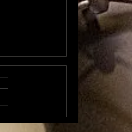
Chabot 67 L'eau
 le sol