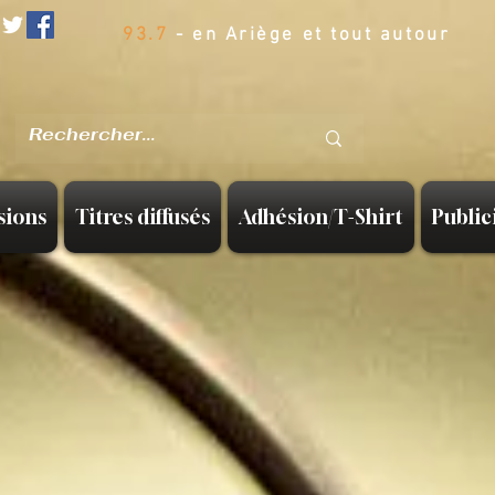
93.7
- en Ariège et tout autour
sions
Titres diffusés
Adhésion/T-Shirt
Public