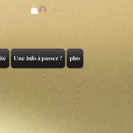
Se connecter
ité
Une info à passer ?
plus