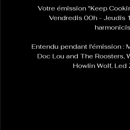
Votre émission "Keep Cooking
Vendredis 00h - Jeudis 1
La Revanche des Cagoles
Le Chabot
La Ress
harmonicis
Les Transversales
Entendu pendant l'émission : 
Politique del païs
Pour que
Doc Lou and The Roosters, 
Howlin Wolf, Led 
Sabarat Astro
Tout Feu Tout Femmes
Tralal
)
6 posts
LES ECHAPPEES OBLIQUES
Sport Santé
Les 
ts