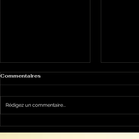
Commentaires
Rédigez un commentaire...
Keep cooking Blues 213
Keep cook
par Mickaël Mazaleyrat
par Micka