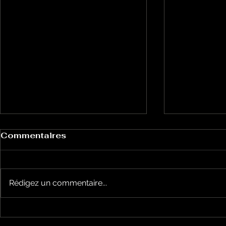
Commentaires
Rédigez un commentaire...
Keep cooking Blues 214
Keep cook
par Mickaël Mazaleyrat
par Micka