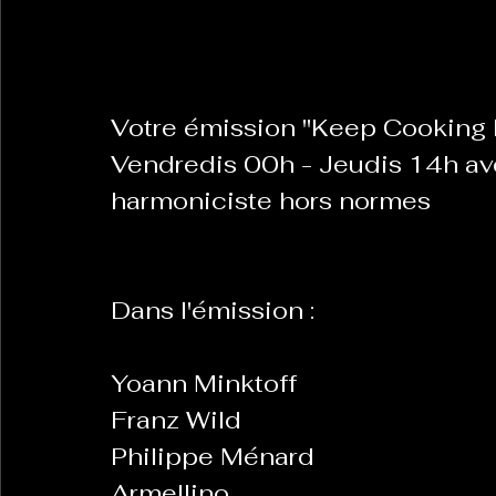
La Revanche des Cagoles
Le Chabot
La Ress
Votre émission "Keep Cooking B
Vendredis 00h - Jeudis 14h ave
Les Transversales
Politique del païs
Pour que
harmoniciste hors normes
Sabarat Astro
Tout Feu Tout Femmes
Tralal
Dans l'émission :
)
6 posts
LES ECHAPPEES OBLIQUES
Sport Santé
Les 
Yoann Minktoff
Franz Wild
ts
Philippe Ménard
Armellino