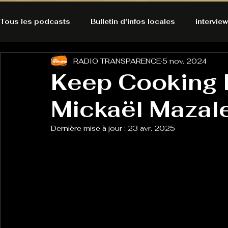
Tous les podcasts
Bulletin d'infos locales
interview
RADIO TRANSPARENCE
5 nov. 2024
A l'Ecoute de la Peau
Alternatives Ecologiques
Keep Cooking 
Mickaël Mazale
Bulles à découvrir
Bonnes résolutions de l'autruch
posts
Dernière mise à jour :
23 avr. 2025
Du pain et des parpaings
GOOD VIBES
INFO
HO-LA-TINO
H1000
Keep Cooking blues
La rubrique cyno
Micro de poche
La santé ça 