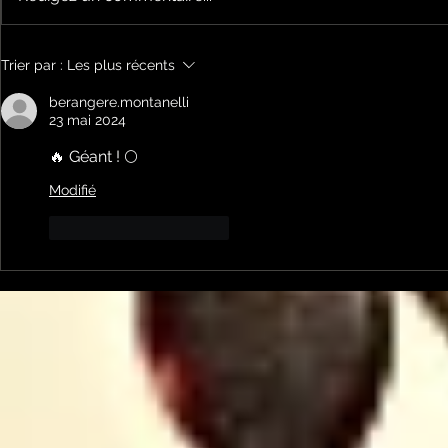
Keep cooking Blues 214
Keep cook
Trier par :
Les plus récents
par Mickaël Mazaleyrat
par Micka
berangere.montanelli
23 mai 2024
🔥 Géant ! 🌕
Modifié
J'aime
Répondre