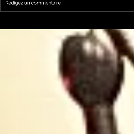
Rédigez un commentaire...
Keep cooking Blues 214
Keep cook
par Mickaël Mazaleyrat
par Micka