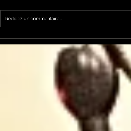
Rédigez un commentaire...
Keep cooking Blues 214
Keep cook
par Mickaël Mazaleyrat
par Micka