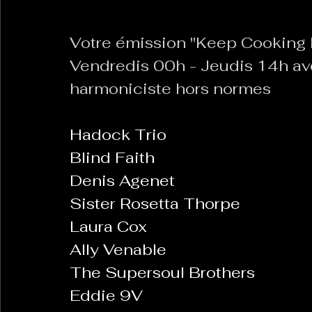
Votre émission "Keep Cooking B
La Revanche des Cagoles
Le Chabot
La Ress
Vendredis 00h - Jeudis 14h ave
harmoniciste hors normes
Les Transversales
Politique del païs
Pour que
Hadock Trio
Blind Faith
Sabarat Astro
Tout Feu Tout Femmes
Tralal
Denis Agenet
)
6 posts
Sister Rosetta Thorpe
LES ECHAPPEES OBLIQUES
Sport Santé
Les 
Laura Cox
Ally Venable
The Supersoul Brothers
ts
Eddie 9V