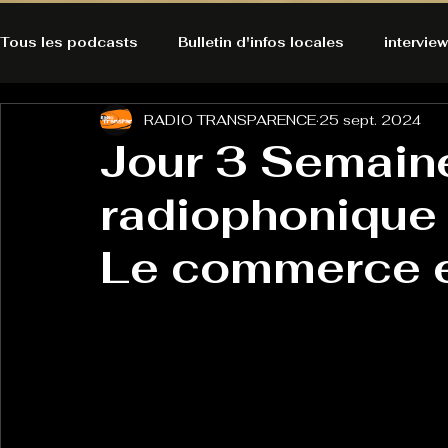
Tous les podcasts
Bulletin d'infos locales
interview
RADIO TRANSPARENCE
25 sept. 2024
A l'Ecoute de la Peau
Alternatives Ecologiques
Jour 3 Semain
radiophonique 
Bulles à découvrir
Bonnes résolutions de l'autruch
posts
Le commerce e
Du pain et des parpaings
GOOD VIBES
INFO
HO-LA-TINO
H1000
Keep Cooking blues
La rubrique cyno
Micro de poche
La santé ça 