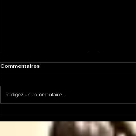
Commentaires
Rédigez un commentaire...
Le Petit Futé présente
L'Autre Foi
sa nouvelle édition
historique
ariégeoise pour 2026-
lancé
2027