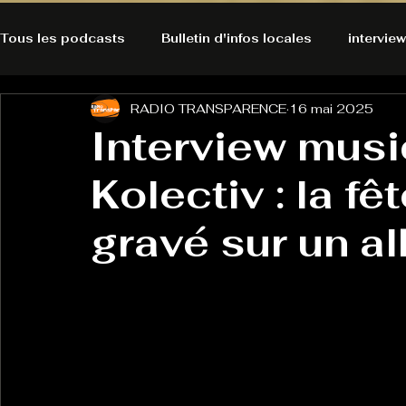
Tous les podcasts
Bulletin d'infos locales
interview
RADIO TRANSPARENCE
16 mai 2025
A l'Ecoute de la Peau
Alternatives Ecologiques
Interview musi
Kolectiv : la f
Bulles à découvrir
Bonnes résolutions de l'autruch
posts
gravé sur un a
Du pain et des parpaings
GOOD VIBES
INFO
HO-LA-TINO
H1000
Keep Cooking blues
La rubrique cyno
Micro de poche
La santé ça 