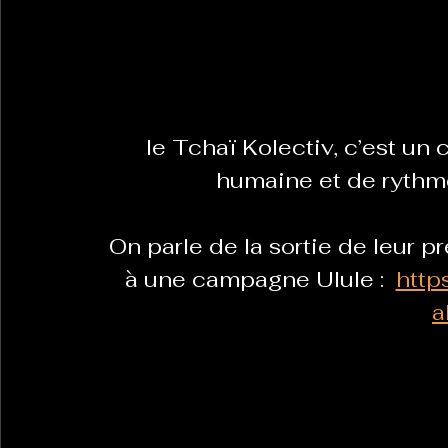
La Revanche des Cagoles
Le Chabot
La Ress
le Tchaï Kolectiv, c’est un
Les Transversales
Politique del païs
Pour que
humaine et de rythme
Sabarat Astro
Tout Feu Tout Femmes
Tralal
On parle de la sortie de leur 
à une campagne Ulule :  
https
)
6 posts
a
LES ECHAPPEES OBLIQUES
Sport Santé
Les 
ts