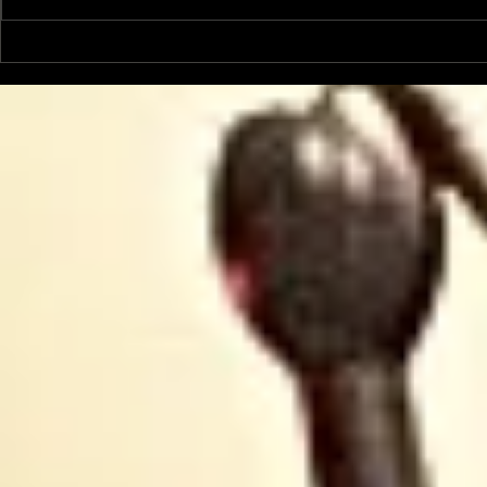
Garsotte : une nouvelle
Nico et Ke
voix indépendante
nouveau ti
Ariègeoise