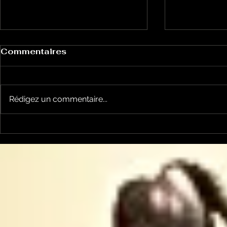
Commentaires
Rédigez un commentaire...
Garsotte : une nouvelle
Nico et Ke
voix indépendante
nouveau ti
Ariègeoise