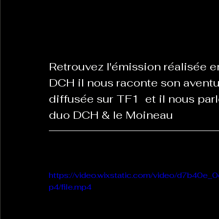
La Revanche des Cagoles
Le Chabot
La Ress
Retrouvez l'émission réalisée e
Les Transversales
Politique del païs
Pour que
DCH il nous raconte son aventu
diffusée sur TF1  et il nous par
duo DCH & le Moineau
Sabarat Astro
Tout Feu Tout Femmes
Tralal
)
6 posts
LES ECHAPPEES OBLIQUES
Sport Santé
Les 
https://video.wixstatic.com/video/d7b
p4/file.mp4
ts