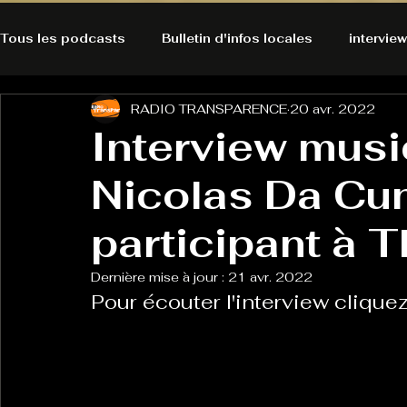
Tous les podcasts
Bulletin d'infos locales
interview
RADIO TRANSPARENCE
20 avr. 2022
A l'Ecoute de la Peau
Alternatives Ecologiques
Interview musi
Nicolas Da Cu
Bulles à découvrir
Bonnes résolutions de l'autruch
posts
participant à 
Du pain et des parpaings
GOOD VIBES
INFO
Dernière mise à jour :
21 avr. 2022
Pour écouter l'interview cliquez 
HO-LA-TINO
H1000
Keep Cooking blues
La rubrique cyno
Micro de poche
La santé ça 