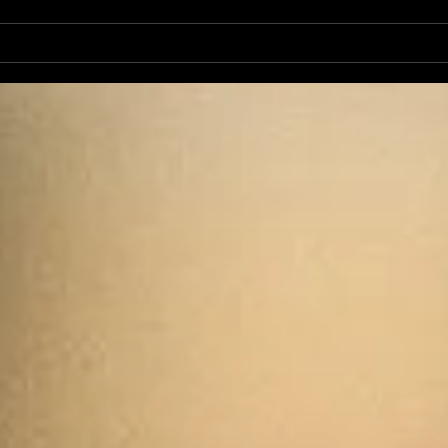
L'Autre Foix: le festival
Ale
historique fuxéen est
revi
lancé
d'op
de 
cand
élec