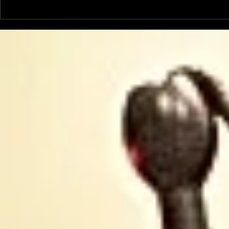
Le Petit Futé présente
L'Autre Foi
sa nouvelle édition
historique
ariégeoise pour 2026-
lancé
2027