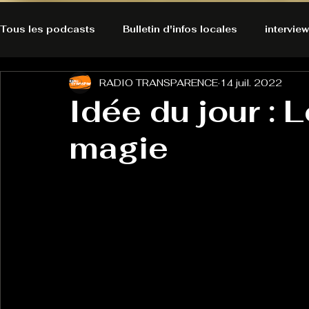
Tous les podcasts
Bulletin d'infos locales
interview
RADIO TRANSPARENCE
14 juil. 2022
A l'Ecoute de la Peau
Alternatives Ecologiques
Idée du jour : 
magie
Bulles à découvrir
Bonnes résolutions de l'autruch
posts
Du pain et des parpaings
GOOD VIBES
INFO
HO-LA-TINO
H1000
Keep Cooking blues
La rubrique cyno
Micro de poche
La santé ça 