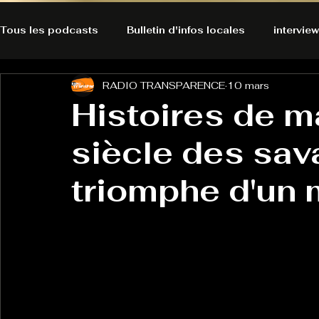
Tous les podcasts
Bulletin d'infos locales
interview
RADIO TRANSPARENCE
10 mars
A l'Ecoute de la Peau
Alternatives Ecologiques
Histoires de m
siècle des sava
Bulles à découvrir
Bonnes résolutions de l'autruch
posts
triomphe d'un 
Du pain et des parpaings
GOOD VIBES
INFO
HO-LA-TINO
H1000
Keep Cooking blues
La rubrique cyno
Micro de poche
La santé ça 