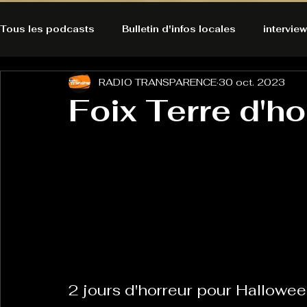
Tous les podcasts
Bulletin d'infos locales
interview
RADIO TRANSPARENCE
30 oct. 2023
A l'Ecoute de la Peau
Alternatives Ecologiques
Foix Terre d'ho
Bulles à découvrir
Bonnes résolutions de l'autruch
posts
Du pain et des parpaings
GOOD VIBES
INFO
HO-LA-TINO
H1000
Keep Cooking blues
2 jours d'horreur pour Hallowee
La rubrique cyno
Micro de poche
La santé ça 