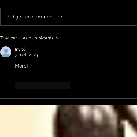
Rédigez un commentaire...
Le Petit Futé présente
L'Autre Foi
Trier par :
Les plus récents
sa nouvelle édition
historique
ariégeoise pour 2026-
lancé
Invité
31 oct. 2023
2027
Merci!
J'aime
Répondre