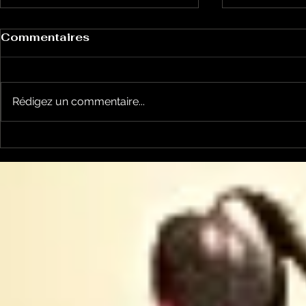
Commentaires
Rédigez un commentaire...
Le Petit Futé présente
L'Autre Foi
sa nouvelle édition
historique
ariégeoise pour 2026-
lancé
2027