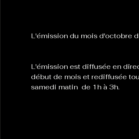
La Revanche des Cagoles
Le Chabot
La Ress
L'émission du mois d'octobre d
Les Transversales
Politique del païs
Pour que
L'émission est diffusée en dire
Sabarat Astro
Tout Feu Tout Femmes
Tralal
début de mois et rediffusée to
samedi matin  de 1h à 3h.
)
6 posts
LES ECHAPPEES OBLIQUES
Sport Santé
Les 
ts