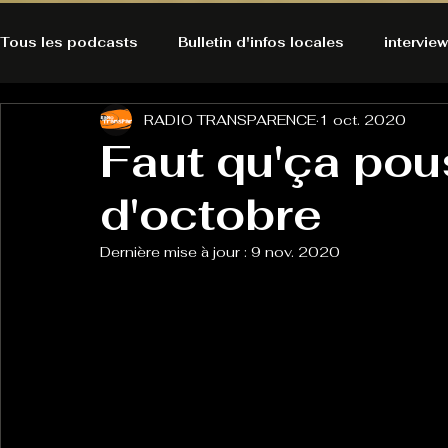
Tous les podcasts
Bulletin d'infos locales
interview
RADIO TRANSPARENCE
1 oct. 2020
A l'Ecoute de la Peau
Alternatives Ecologiques
Faut qu'ça po
d'octobre
Bulles à découvrir
Bonnes résolutions de l'autruch
posts
Dernière mise à jour :
9 nov. 2020
Du pain et des parpaings
GOOD VIBES
INFO
HO-LA-TINO
H1000
Keep Cooking blues
La rubrique cyno
Micro de poche
La santé ça 