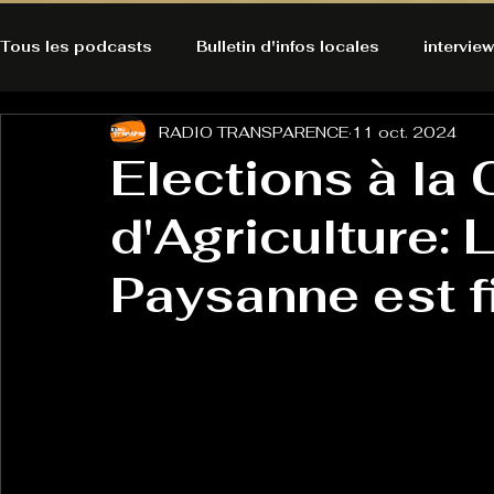
Tous les podcasts
Bulletin d'infos locales
interview
RADIO TRANSPARENCE
11 oct. 2024
A l'Ecoute de la Peau
Alternatives Ecologiques
Elections à la
d'Agriculture:
Bulles à découvrir
Bonnes résolutions de l'autruch
posts
Paysanne est f
Du pain et des parpaings
GOOD VIBES
INFO
HO-LA-TINO
H1000
Keep Cooking blues
La rubrique cyno
Micro de poche
La santé ça 