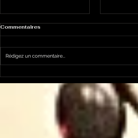
Commentaires
Rédigez un commentaire...
Alexandre Besson
Christine 
revient sur 4 mois
Laurent P
d'opposition à la Mairie
créé l'ass
de Foix et envisage une
"Ariège No
candidature (LFI) aux
Commun"
élections législatives