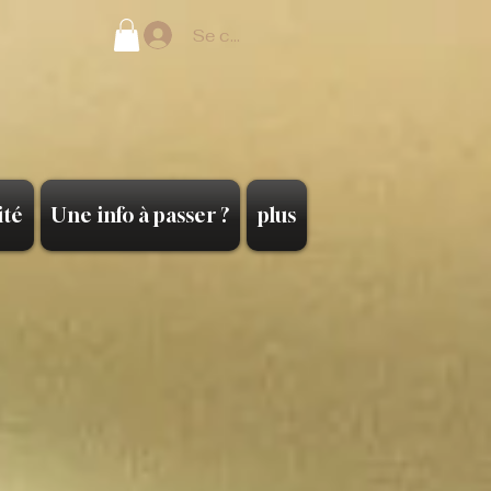
Se connecter
ité
Une info à passer ?
plus