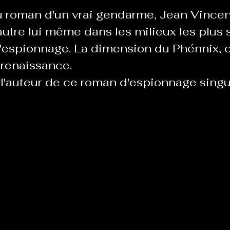
u roman d'un vrai gendarme, Jean Vincen
utre lui même dans les milieux les plus s
Le Chabot
La Ressourcerie de Foix
'espionnage. La dimension du Phénnix, c'
e renaissance.
 l'auteur de ce roman d'espionnage singu
ue del païs
Pour que le Courant passe entre nou
Tout Femmes
Tralalaboum
Sport Santé
Les Actus du Léo