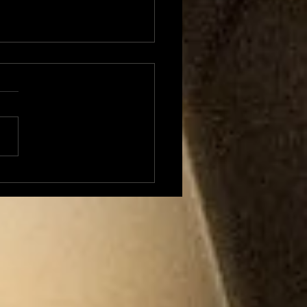
xandre Besson
ent sur 4 mois
position à la Mairie
Foix et envisage une
idature (LFI) aux
tions législatives