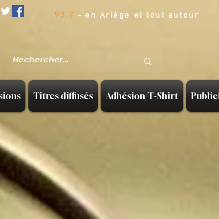
93.7
- en Ariège et tout autour
sions
Titres diffusés
Adhésion/T-Shirt
Public