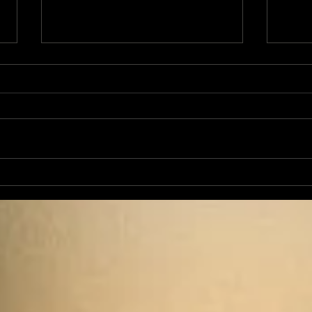
L'Autre Foix: le festival
Ale
historique fuxéen est
revi
lancé
d'op
de 
cand
élec