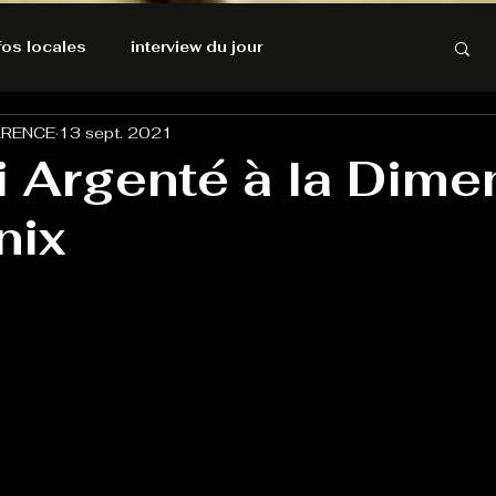
nfos locales
interview du jour
ARENCE
13 sept. 2021
rnatives Ecologiques
Amnesty International
i Argenté à la Dime
nix
résolutions de l'autruche
GOOD VIBES
INFOS LOCALES
Keep Cooking blues
Live avec Flo
L'Antre
e poche
La santé ça n'a pas de prix