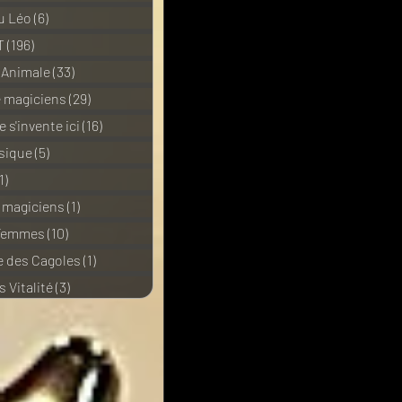
u Léo
(6)
6 posts
T
(196)
196 posts
 Animale
(33)
33 posts
e magiciens
(29)
29 posts
 s'invente ici
(16)
16 posts
sique
(5)
5 posts
1)
11 posts
e magiciens
(1)
1 post
 Femmes
(10)
10 posts
 des Cagoles
(1)
1 post
 Vitalité
(3)
3 posts