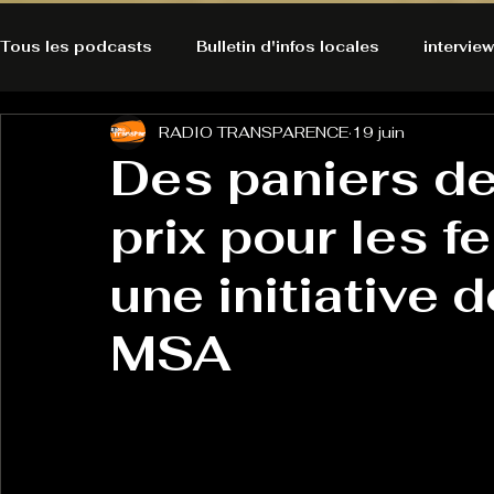
Tous les podcasts
Bulletin d'infos locales
interview
RADIO TRANSPARENCE
19 juin
A l'Ecoute de la Peau
Alternatives Ecologiques
Des paniers de
prix pour les 
Bulles à découvrir
Bonnes résolutions de l'autruch
posts
une initiative 
Du pain et des parpaings
GOOD VIBES
INFO
MSA
HO-LA-TINO
H1000
Keep Cooking blues
La rubrique cyno
Micro de poche
La santé ça 