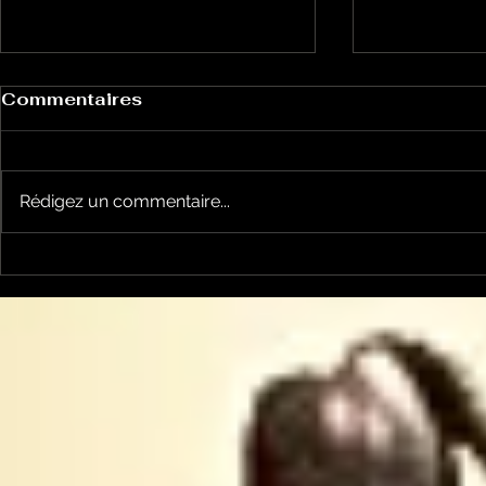
Commentaires
Rédigez un commentaire...
Le Petit Futé présente
L'Autre Foi
sa nouvelle édition
historique
ariégeoise pour 2026-
lancé
2027