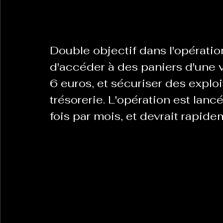
La Revanche des Cagoles
Le Chabot
La Ress
Double objectif dans l'opératio
d'accéder à des paniers d'une v
Les Transversales
Politique del païs
Pour que
6 euros, et sécuriser des explo
trésorerie. L'opération est lan
fois par mois, et devrait rapide
Sabarat Astro
Tout Feu Tout Femmes
Tralal
)
6 posts
LES ECHAPPEES OBLIQUES
Sport Santé
Les 
ts