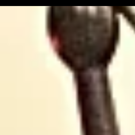
Echappées Obliques :
Echappées
Failles inverses : Lucie
Domaine 
Jean │Shakespeare