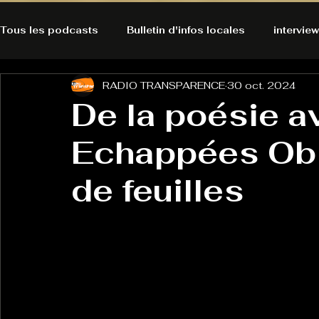
Tous les podcasts
Bulletin d'infos locales
interview
RADIO TRANSPARENCE
30 oct. 2024
A l'Ecoute de la Peau
Alternatives Ecologiques
De la poésie a
Echappées Obl
Bulles à découvrir
Bonnes résolutions de l'autruch
posts
de feuilles
Du pain et des parpaings
GOOD VIBES
INFO
HO-LA-TINO
H1000
Keep Cooking blues
La rubrique cyno
Micro de poche
La santé ça 