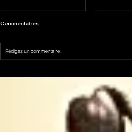
Commentaires
Rédigez un commentaire...
Garsotte : une nouvelle
Nico et Ke
voix indépendante
nouveau ti
Ariègeoise