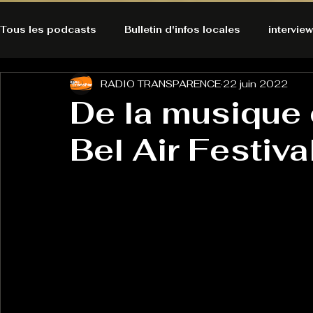
Tous les podcasts
Bulletin d'infos locales
interview
RADIO TRANSPARENCE
22 juin 2022
A l'Ecoute de la Peau
Alternatives Ecologiques
De la musique 
Bel Air Festival
Bulles à découvrir
Bonnes résolutions de l'autruch
posts
Du pain et des parpaings
GOOD VIBES
INFO
HO-LA-TINO
H1000
Keep Cooking blues
La rubrique cyno
Micro de poche
La santé ça 