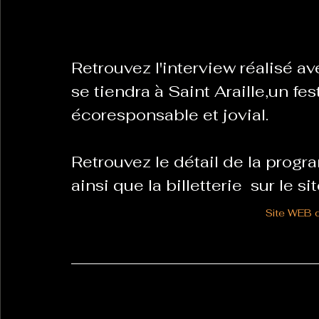
La Revanche des Cagoles
Le Chabot
La Ress
Retrouvez l'interview réalisé ave
se tiendra à Saint Araille,un fe
Les Transversales
Politique del païs
Pour que
écoresponsable et jovial.
Retrouvez le détail de la progr
Sabarat Astro
Tout Feu Tout Femmes
Tralal
ainsi que la billetterie  sur le si
)
6 posts
Site WEB d
LES ECHAPPEES OBLIQUES
Sport Santé
Les 
ts