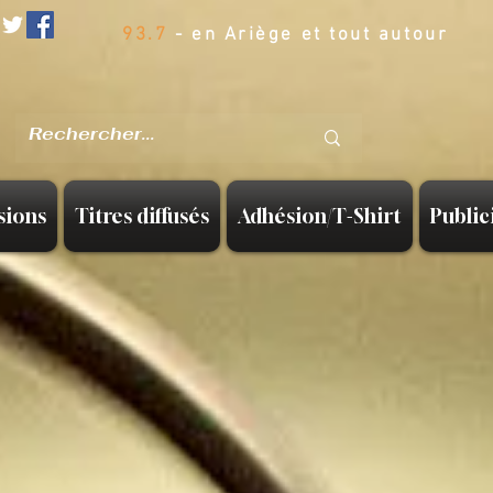
93.7
- en Ariège et tout autour
sions
Titres diffusés
Adhésion/T-Shirt
Public