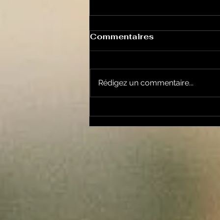
Commentaires
Rédigez un commentaire...
Chansons et politique
avec Tralala Boum n°43
le 8 mars en chansons