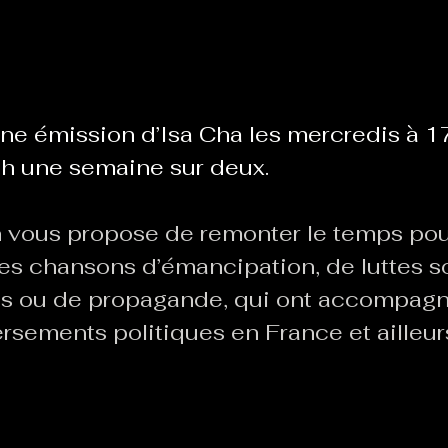
Le Chabot
La Ressourcerie de Foix
ne émission d’Isa Cha les mercredis à 17
ue del païs
Pour que le Courant passe entre nou
h une semaine sur deux.
 vous propose de remonter le temps pour 
Tout Femmes
Tralalaboum
es chansons d’émancipation, de luttes so
es ou de propagande, qui ont accompagn
Sport Santé
Les Actus du Léo
rsements politiques en France et ailleur