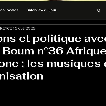
nfos locales
interview du jour
ARENCE
15 oct. 2025
rnatives Ecologiques
Amnesty International
ns et politique ave
a Boum n°36 Afriqu
résolutions de l'autruche
one : les musiques 
GOOD VIBES
INFOS LOCALES
nisation
Keep Cooking blues
Live avec Flo
L'Antre
e poche
La santé ça n'a pas de prix