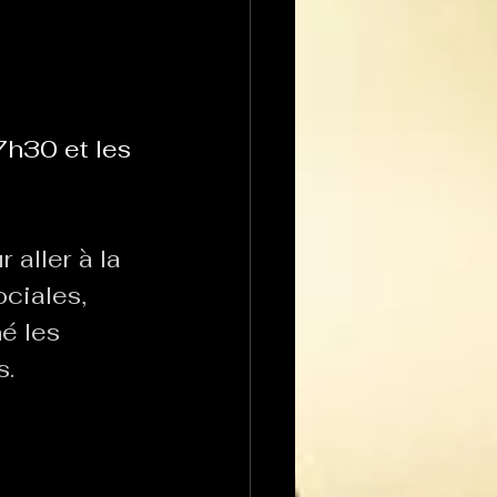
h30 et les 
aller à la 
ciales, 
é les 
s.