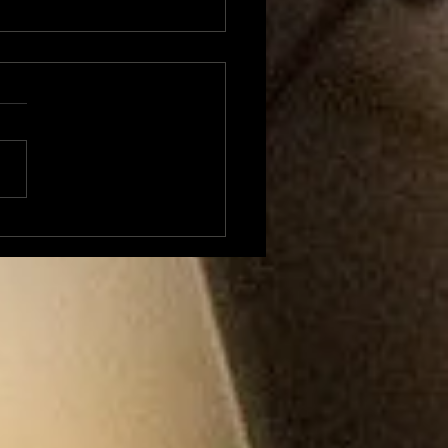
nsons et politique
c Tralala Boum n°41
mpérialisme des
ts-unis