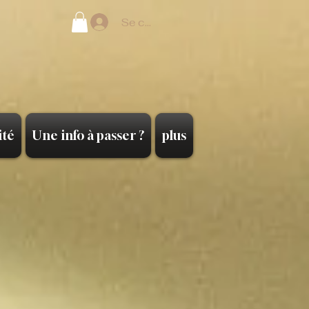
Se connecter
ité
Une info à passer ?
plus