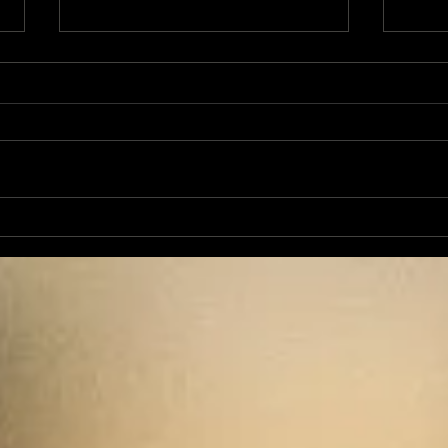
Chansons et politique
Cha
avec Tralala Boum n°43
ave
Cantère à Foix
L'i
Eta