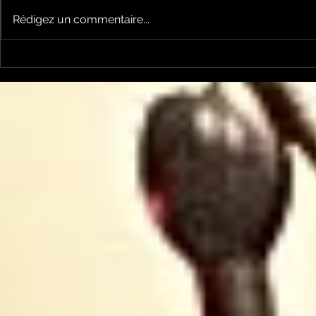
Rédigez un commentaire...
Chansons et politique
Chansons 
avec Tralala Boum n°27
avec Tral
Paysannes paysans
- femmes 
musique t