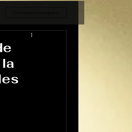
Connexion/Inscription
de
 la
les