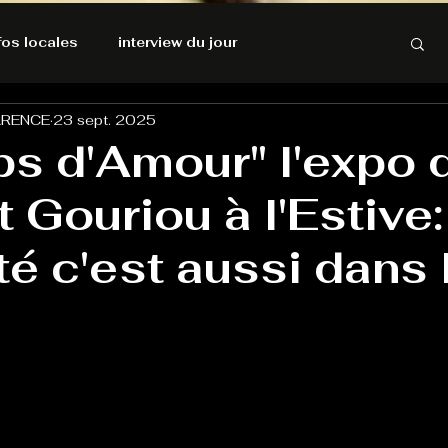
nfos locales
interview du jour
ARENCE
23 sept. 2025
rnatives Ecologiques
Amnesty International
s d'Amour" l'expo 
 Gouriou à l'Estive:
résolutions de l'autruche
té c'est aussi dans 
GOOD VIBES
INFOS LOCALES
Keep Cooking blues
Live avec Flo
L'Antre
e poche
La santé ça n'a pas de prix