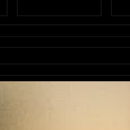
Cam
L'Autre Foix: le festival
historique fuxéen est
lancé