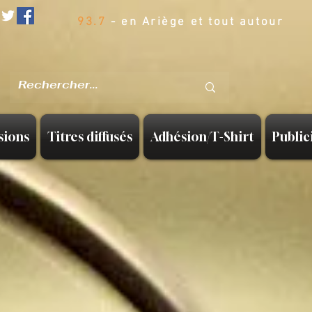
93.7
- en Ariège et tout autour
sions
Titres diffusés
Adhésion/T-Shirt
Public