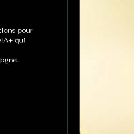
tions pour 
QIA+ qui 
apgne. 