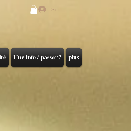
Se connecter
ité
Une info à passer ?
plus