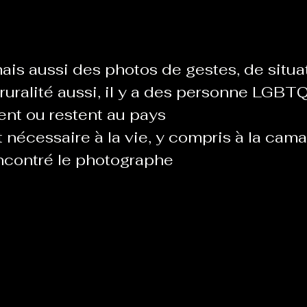
Le Chabot
La Ressourcerie de Foix
ais aussi des photos de gestes, de situa
ruralité aussi, il y a des personne LGBT
ue del païs
Pour que le Courant passe entre nou
ent ou restent au pays
t nécessaire à la vie, y compris à la cam
ncontré le photographe
Tout Femmes
Tralalaboum
Sport Santé
Les Actus du Léo