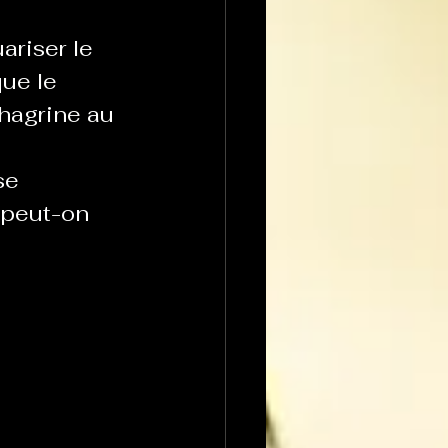
ariser le 
ue le 
hagrine au 
se 
 peut-on 