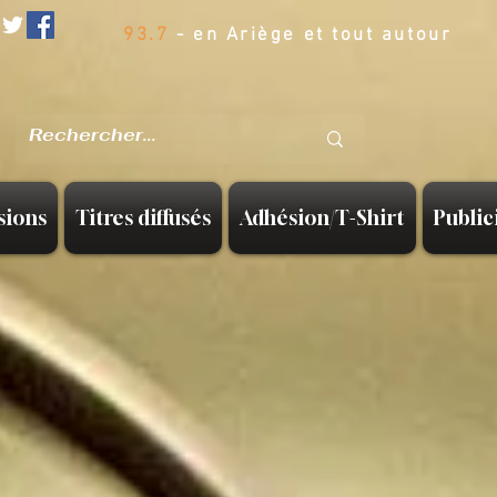
93.7
- en Ariège et tout autour
sions
Titres diffusés
Adhésion/T-Shirt
Public