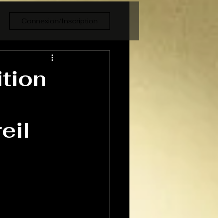
Connexion/Inscription
ition
eil