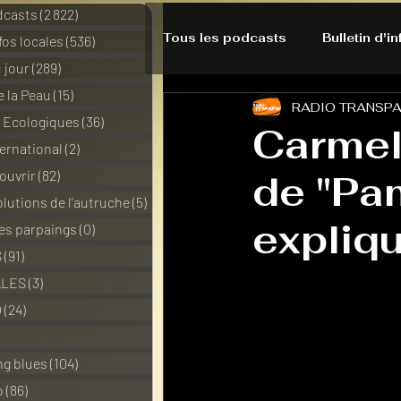
dcasts
(2 822)
2 822 posts
Tous les podcasts
Bulletin d'i
nfos locales
(536)
536 posts
 jour
(289)
289 posts
e la Peau
(15)
15 posts
RADIO TRANSP
A l'Ecoute de la Peau
Alte
s Ecologiques
(36)
36 posts
Carmel 
ernational
(2)
2 posts
ouvrir
(82)
82 posts
de "Pa
Bulles à découvrir
Bonnes 
lutions de l'autruche
(5)
5 posts
expliqu
des parpaings
(0)
0 post
Du pain et des parpaings
S
(91)
91 posts
ALES
(3)
3 posts
O
(24)
24 posts
HO-LA-TINO
H1000
3 posts
ng blues
(104)
104 posts
o
(86)
86 posts
La rubrique cyno
Micro d