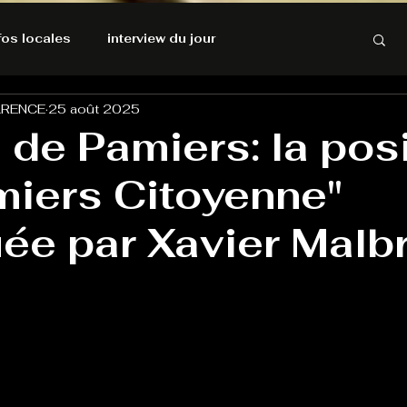
nfos locales
interview du jour
ARENCE
25 août 2025
rnatives Ecologiques
Amnesty International
de Pamiers: la pos
miers Citoyenne"
résolutions de l'autruche
ée par Xavier Malbr
GOOD VIBES
INFOS LOCALES
Keep Cooking blues
Live avec Flo
L'Antre
e poche
La santé ça n'a pas de prix