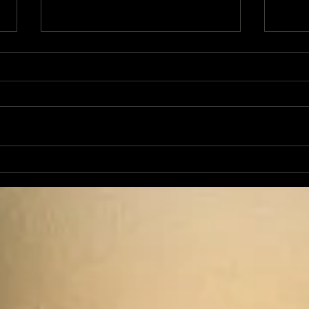
Cam
L'Autre Foix: le festival
historique fuxéen est
lancé