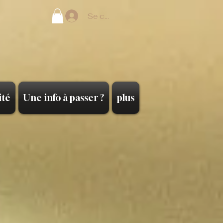
Se connecter
ité
Une info à passer ?
plus