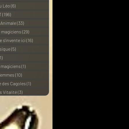
u Léo
(6)
6 posts
T
(196)
196 posts
 Animale
(33)
33 posts
e magiciens
(29)
29 posts
 s'invente ici
(16)
16 posts
sique
(5)
5 posts
1)
11 posts
e magiciens
(1)
1 post
 Femmes
(10)
10 posts
 des Cagoles
(1)
1 post
 Vitalité
(3)
3 posts