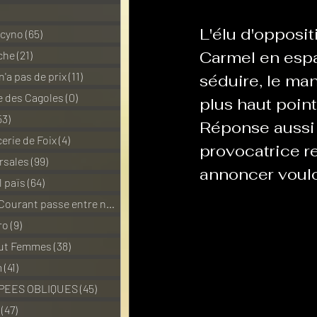
1 posts
L'élu d'opposit
 cyno
(65)
65 posts
La Revanche des Cagoles
Carmel en espa
che
(21)
21 posts
n'a pas de prix
(11)
11 posts
séduire, le ma
 des Cagoles
(0)
0 post
plus haut point.
Les Transversales
Politiq
53)
53 posts
Réponse aussi d
erie de Foix
(4)
4 posts
provocatrice re
rsales
(99)
99 posts
Sabarat Astro
Tout Feu 
annoncer voulo
l païs
(64)
64 posts
Pour que le Courant passe entre nou
(6)
6 posts
LES ECHAPPEES OBLIQUES
ro
(9)
9 posts
out Femmes
(38)
38 posts
m
(41)
41 posts
PEES OBLIQUES
(45)
45 posts
(47)
47 posts