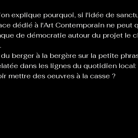
ion explique pourquoi, si l'idée de sanctu
Le Chabot
La Ressourcerie de Foix
ce dédié à l'Art Contemporain ne peut q
nque de démocratie autour du projet le c
 
ue del païs
Pour que le Courant passe entre nou
u berger à la bergère sur la petite phra
latée dans les lignes du quotidien local:
Tout Femmes
Tralalaboum
ir mettre des oeuvres à la casse ?
Sport Santé
Les Actus du Léo