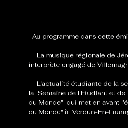
La Revanche des Cagoles
Le Chabot
La Ress
  Au programme dans cette émis
Les Transversales
Politique del païs
Pour que
  - La musique régionale de Jérôme Colombi, auteur-compositeur-
interprète engagé de Villemagne
Sabarat Astro
Tout Feu Tout Femmes
Tralal
)
6 posts
  - L'actualité étudiante de la semaine, on reparle du Concert, de 
LES ECHAPPEES OBLIQUES
Sport Santé
Les 
la  Semaine de l'Etudiant et de
du Monde"  qui met en avant l
du Monde" à  Verdun-En-Lauraga
ts