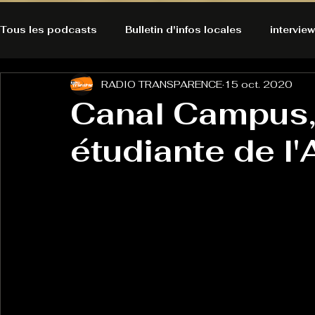
Tous les podcasts
Bulletin d'infos locales
interview
RADIO TRANSPARENCE
15 oct. 2020
A l'Ecoute de la Peau
Alternatives Ecologiques
Canal Campus,
étudiante de l'
Bulles à découvrir
Bonnes résolutions de l'autruch
posts
Du pain et des parpaings
GOOD VIBES
INFO
HO-LA-TINO
H1000
Keep Cooking blues
La rubrique cyno
Micro de poche
La santé ça 