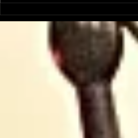
Le Petit Futé présente
L'Autre Foi
sa nouvelle édition
historique
ariégeoise pour 2026-
lancé
2027