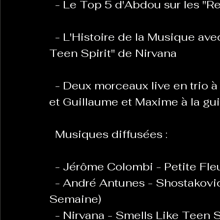
  - Le Top 5 d'Abdou sur les "Re
  - L'Histoire de la Musique avec Guillaume sur le son "Smells Like 
Teen Spirit" de Nirvana  
  - Deux morceaux live en trio à la guitare avec Valentine au chant 
et Guillaume et Maxime à la gui
  Musiques diffusées :  
  - Jérôme Colombi - Petite Fl
  - André Antunes - Shostakovich Waltz n2 (Découverte de la 
Semaine)  
  - Nirvana - Smells Like Teen Sp