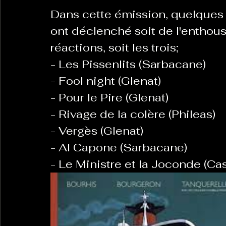
Dans cette émission, quelques 
ont déclenché soit de l'enthous
La Revanche des Cagoles
Le Chabot
La Ress
réactions, soit les trois;
- Les Pissenlits (Sarbacane)
Les Transversales
- Fool night (Glenat)
Politique del païs
Pour que
- Pour le Pire (Glenat)
- Rivage de la colère (Phileas)
Sabarat Astro
Tout Feu Tout Femmes
Tralal
- Vergès (Glenat)
)
6 posts
- Al Capone (Sarbacane)
LES ECHAPPEES OBLIQUES
Sport Santé
Les 
- Le Ministre et la Joconde (Ca
ts