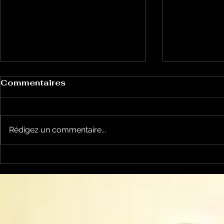
Commentaires
Rédigez un commentaire...
Le Petit Futé présente
L'Autre Foi
sa nouvelle édition
historique
ariégeoise pour 2026-
lancé
2027