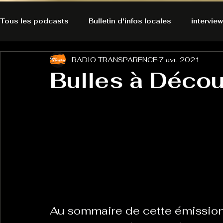
Tous les podcasts
Bulletin d'infos locales
interview
RADIO TRANSPARENCE
7 avr. 2021
A l'Ecoute de la Peau
Alternatives Ecologiques
Bulles à Décou
Bulles à découvrir
Bonnes résolutions de l'autruch
posts
Du pain et des parpaings
GOOD VIBES
INFO
HO-LA-TINO
H1000
Keep Cooking blues
Au sommaire de cette émission
La rubrique cyno
Micro de poche
La santé ça 