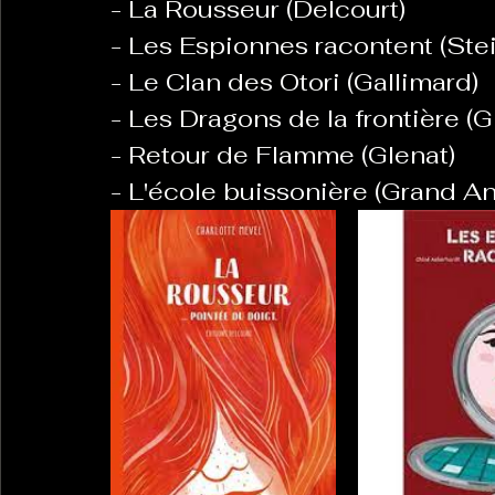
- La Rousseur (Delcourt)
- Les Espionnes racontent (Stei
- Le Clan des Otori (Gallimard)
La Revanche des Cagoles
Le Chabot
La Ress
- Les Dragons de la frontière (G
- Retour de Flamme (Glenat)
Les Transversales
Politique del païs
Pour que
- L'école buissonière (Grand An
Sabarat Astro
Tout Feu Tout Femmes
Tralal
)
6 posts
LES ECHAPPEES OBLIQUES
Sport Santé
Les 
ts