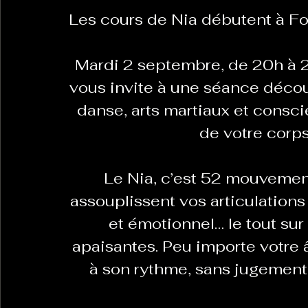
Les cours de Nia débutent à Fo
La Revanche des Cagoles
Le Chabot
La Ress
Mardi 2 septembre, de 20h à 2
vous invite à une séance découv
Les Transversales
danse, arts martiaux et consci
Politique del païs
Pour que
de votre corps
Sabarat Astro
Tout Feu Tout Femmes
Tralal
Le Nia, c’est 52 mouvement
)
6 posts
assouplissent vos articulations
LES ECHAPPEES OBLIQUES
Sport Santé
Les 
et émotionnel… le tout sur
apaisantes. Peu importe votre 
à son rythme, sans jugement,
ts