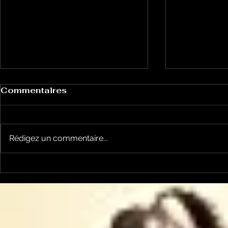
Commentaires
Rédigez un commentaire...
Le Petit Futé présente
L'Autre Foi
sa nouvelle édition
historique
ariégeoise pour 2026-
lancé
2027