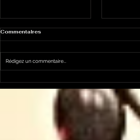
Commentaires
Rédigez un commentaire...
Le Petit Futé présente
L'Autre Foi
sa nouvelle édition
historique
ariégeoise pour 2026-
lancé
2027