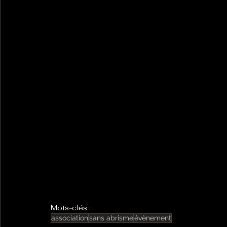
Mots-clés :
association
sans abrisme
évènement