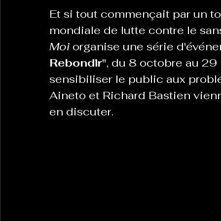
Et si tout commençait par un toi
mondiale de lutte contre le san
La Revanche des Cagoles
Le Chabot
La Ress
Moi
 organise une série d'événe
Rebondir"
, du 8 octobre au 29 
Les Transversales
sensibiliser le public aux prob
Politique del païs
Pour que
Aineto et Richard Bastien vien
en discuter.
Sabarat Astro
Tout Feu Tout Femmes
Tralal
)
6 posts
LES ECHAPPEES OBLIQUES
Sport Santé
Les 
ts