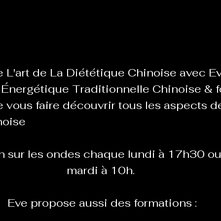
Le Chabot
La Ressourcerie de Foix
ue del païs
Pour que le Courant passe entre nou
 Énergétique Traditionnelle Chinoise & f
 vous faire découvrir tous les aspects de
Tout Femmes
Tralalaboum
noise
Sport Santé
Les Actus du Léo
mardi à 10h.
 Eve propose aussi des formations :