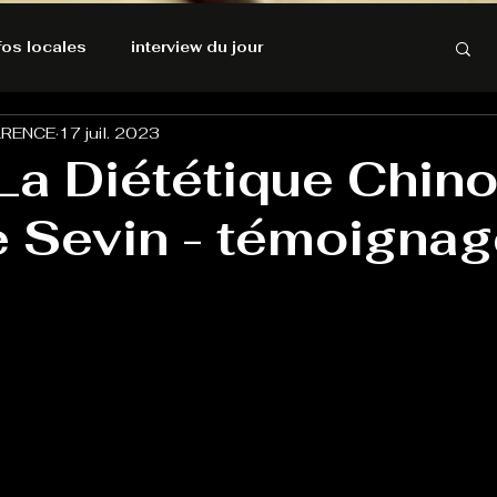
nfos locales
interview du jour
ARENCE
17 juil. 2023
rnatives Ecologiques
Amnesty International
La Diététique Chin
e Sevin - témoignag
résolutions de l'autruche
GOOD VIBES
INFOS LOCALES
Keep Cooking blues
Live avec Flo
L'Antre
e poche
La santé ça n'a pas de prix