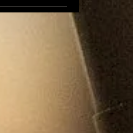
xandre Besson
ent sur 4 mois
position à la Mairie
Foix et envisage une
idature (LFI) aux
tions législatives