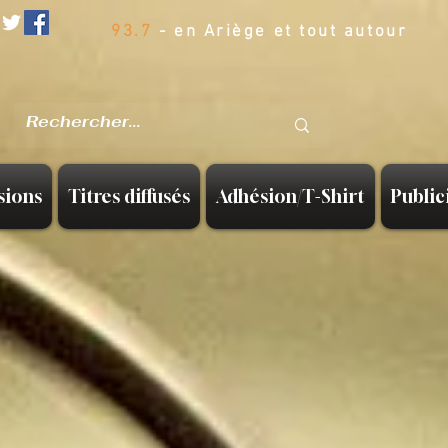
93.7
- en Ariège et tout autour
sions
Titres diffusés
Adhésion/T-Shirt
Public