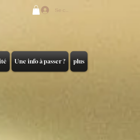
Se connecter
ité
Une info à passer ?
plus