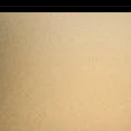
L'Autre Foix: le festival
Ale
historique fuxéen est
revi
lancé
d'op
de 
cand
élec