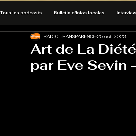
Tous les podcasts
Bulletin d'infos locales
interview
RADIO TRANSPARENCE
25 oct. 2023
A l'Ecoute de la Peau
Alternatives Ecologiques
Art de La Diét
par Eve Sevin 
Bulles à découvrir
Bonnes résolutions de l'autruch
posts
Du pain et des parpaings
GOOD VIBES
INFO
HO-LA-TINO
H1000
Keep Cooking blues
La rubrique cyno
Micro de poche
La santé ça 