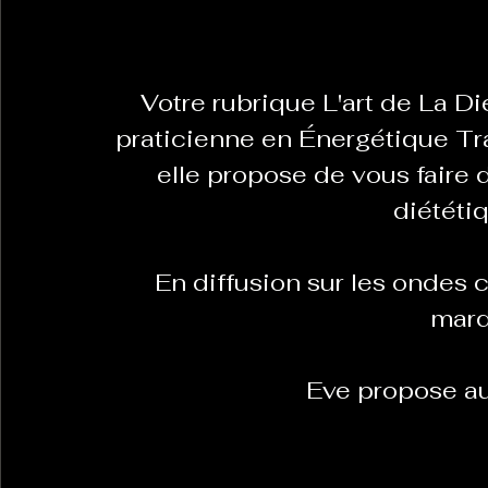
La Revanche des Cagoles
Le Chabot
La Ress
  Votre rubrique L'art de La Diététique Chinoise avec Eve Sevin 
praticienne en Énergétique Tra
Les Transversales
elle propose de vous faire 
Politique del païs
Pour que
diététi
Sabarat Astro
Tout Feu Tout Femmes
Tralal
  En diffusion sur les ondes chaque lundi à 17h30 ou chaque 
)
6 posts
mard
LES ECHAPPEES OBLIQUES
Sport Santé
Les 
 Eve propose au
ts