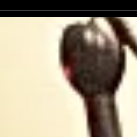
Le Petit Futé présente
L'Autre Foi
sa nouvelle édition
historique
ariégeoise pour 2026-
lancé
2027