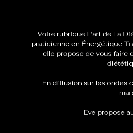
La Revanche des Cagoles
Le Chabot
La Ress
 Votre rubrique L'art de La Diététique Chinoise avec Eve Sevin 
praticienne en Énergétique Tra
Les Transversales
Politique del païs
Pour que
elle propose de vous faire 
diététi
Sabarat Astro
Tout Feu Tout Femmes
Tralal
  En diffusion sur les ondes chaque lundi à 17h30 ou chaque 
)
6 posts
mard
LES ECHAPPEES OBLIQUES
Sport Santé
Les 
 Eve propose au
ts