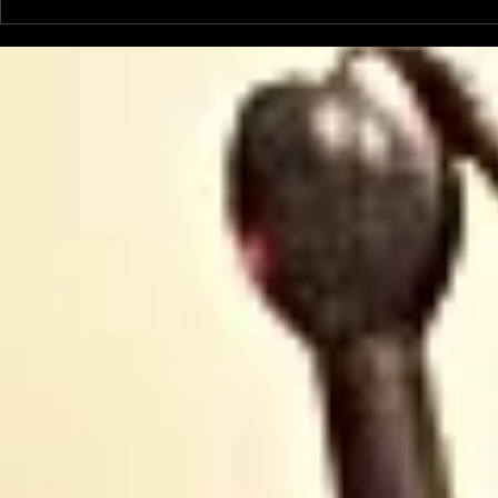
Le Petit Futé présente
L'Autre Foi
sa nouvelle édition
historique
ariégeoise pour 2026-
lancé
2027