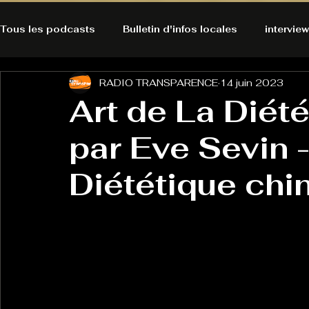
Tous les podcasts
Bulletin d'infos locales
interview
RADIO TRANSPARENCE
14 juin 2023
A l'Ecoute de la Peau
Alternatives Ecologiques
Art de La Diét
par Eve Sevin -
Bulles à découvrir
Bonnes résolutions de l'autruch
posts
Diététique chi
Du pain et des parpaings
GOOD VIBES
INFO
HO-LA-TINO
H1000
Keep Cooking blues
La rubrique cyno
Micro de poche
La santé ça 