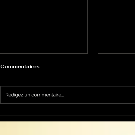
Commentaires
Rédigez un commentaire...
Les Galliformes
Alternativ
Pyrénéens, une émission
écologiqu
avec Thierry de Noblens
Oiseaux
et Marcel Ricordeau