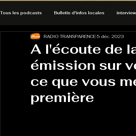
Tous les podcasts
Bulletin d'infos locales
interview
RADIO TRANSPARENCE
5 déc. 2023
A l'Ecoute de la Peau
Alternatives Ecologiques
A l'écoute de l
émission sur v
Bulles à découvrir
Bonnes résolutions de l'autruch
posts
ce que vous me
Du pain et des parpaings
GOOD VIBES
INFO
première
HO-LA-TINO
H1000
Keep Cooking blues
La rubrique cyno
Micro de poche
La santé ça 