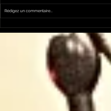
Rédigez un commentaire...
A l'écoute de la Peau:
A l'écoute
Se passer des Inspyrées
douche id
?
"Sauvons 
microbiot