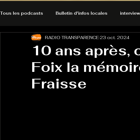
Tous les podcasts
Bulletin d'infos locales
interview
RADIO TRANSPARENCE
23 oct. 2024
A l'Ecoute de la Peau
Alternatives Ecologiques
10 ans après,
Foix la mémoi
Bulles à découvrir
Bonnes résolutions de l'autruch
posts
Fraisse
Du pain et des parpaings
GOOD VIBES
INFO
HO-LA-TINO
H1000
Keep Cooking blues
La rubrique cyno
Micro de poche
La santé ça 