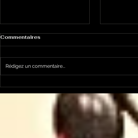
Commentaires
Rédigez un commentaire...
Le Petit Futé présente
L'Autre Foi
sa nouvelle édition
historique
ariégeoise pour 2026-
lancé
2027